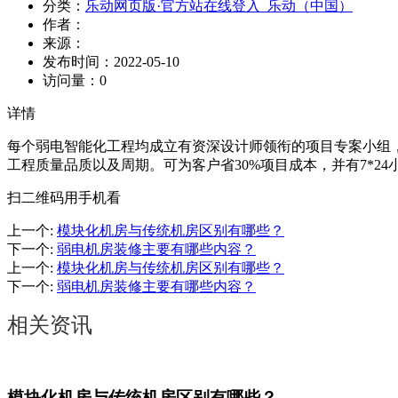
分类：
乐动网页版·官方站在线登入_乐动（中国）
作者：
来源：
发布时间：
2022-05-10
访问量：
0
详情
每个弱电智能化工程均成立有资深设计师领衔的项目专案小组，
工程质量品质以及周期。可为客户省30%项目成本，并有7*2
扫二维码用手机看
上一个
:
模块化机房与传统机房区别有哪些？
下一个
:
弱电机房装修主要有哪些内容？
上一个
:
模块化机房与传统机房区别有哪些？
下一个
:
弱电机房装修主要有哪些内容？
相关资讯
模块化机房与传统机房区别有哪些？