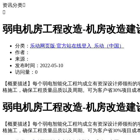
资讯分类


弱电机房工程改造-机房改造建
分类：
乐动网页版·官方站在线登入_乐动（中国）
作者：
来源：
发布时间：
2022-05-10
访问量：
0
【概要描述】
每个弱电智能化工程均成立有资深设计师领衔的项
格施工，确保工程质量品质以及周期。可为客户省30%项目成本
弱电机房工程改造-机房改造建
【概要描述】
每个弱电智能化工程均成立有资深设计师领衔的项
格施工，确保工程质量品质以及周期。可为客户省30%项目成本