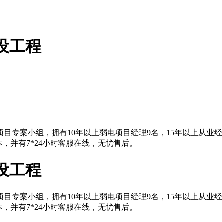
设工程
目专案小组，拥有10年以上弱电项目经理9名，15年以上从业
，并有7*24小时客服在线，无忧售后。
设工程
目专案小组，拥有10年以上弱电项目经理9名，15年以上从业
，并有7*24小时客服在线，无忧售后。