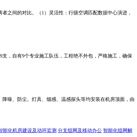
两者之间的对比。（1）灵活性：行级空调匹配数据中心演进，
师9支，自有9个专业施工队伍，工程绝不外包，严格施工，确保
、降噪、防尘。灯具、烟感、温感探头等均安装在机房顶面，由
智能化机房建设及动环监测
分支组网及移动办公
智能化组网解