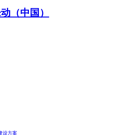
乐动（中国）