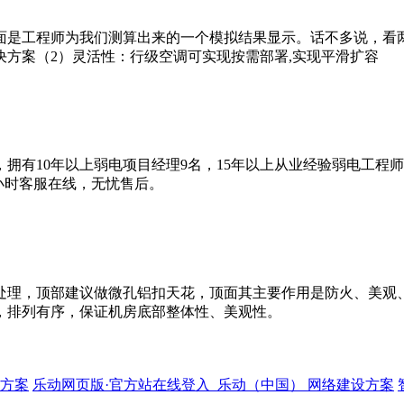
面是工程师为我们测算出来的一个模拟结果显示。话不多说，看
方案（2）灵活性：行级空调可实现按需部署,实现平滑扩容
拥有10年以上弱电项目经理9名，15年以上从业经验弱电工程
4小时客服在线，无忧售后。
处理，顶部建议做微孔铝扣天花，顶面其主要作用是防火、美观
，排列有序，保证机房底部整体性、美观性。
方案
乐动网页版·官方站在线登入_乐动（中国） 网络建设方案