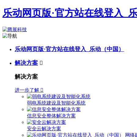
乐动网页版·官方站在线登入_
乐动网页版·官方站在线登入_乐动（中国）
解决方案

解决方案
进一步了解

弱电系统建设及智能化系统
信息安全整体解决方案
安全云解决方案